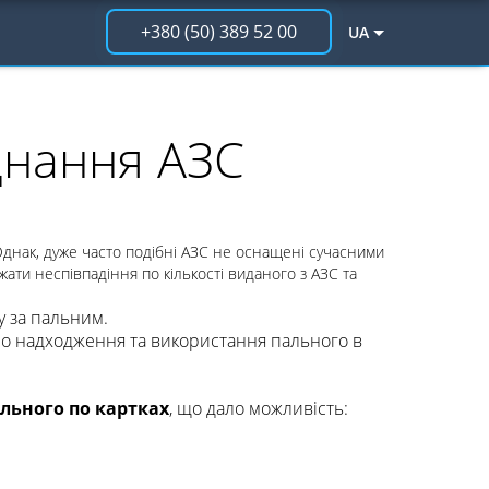
+380 (50) 389 52 00
UA
днання АЗС
Однак, дуже часто подібні АЗС не оснащені сучасними
ти неспівпадіння по кількості виданого з АЗС та
у за пальним.
про надходження та використання пального в
льного по картках
, що дало можливість: