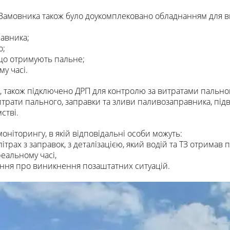
 Замовника також було доукомплековано обладнанням для в
авника;
о;
 що отримують пальне;
у часі.
і, також підключено ДРП для контролю за витратами пальн
итрати пального, заправки та зливи паливозаправника, підв
стві.
оніторингу, в якій відповідальні особи можуть:
ітрах з заправок, з деталізацією, який водій та ТЗ отримав 
реальному часі,
ення про виникнення позаштатних ситуацій.