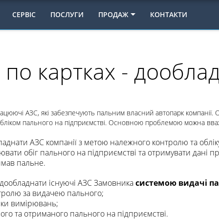
СЕРВІС
ПОСЛУГИ
ПРОДАЖ
КОНТАКТИ
 по картках - дообла
ацюючі АЗС, які забезпечують пальним власний автопарк компанії. 
бліком пального на підприємстві. Основною проблемою можна вважа
аднати АЗС компанії з метою належного контролю та облік
ювати обіг пального на підприємстві та отримувати дані 
римав пальне.
дообладнати існуючі АЗС Замовника
системою видачі па
нтролю за видачею пального;
ики вимірювань;
ного та отриманого пального на підприємстві.