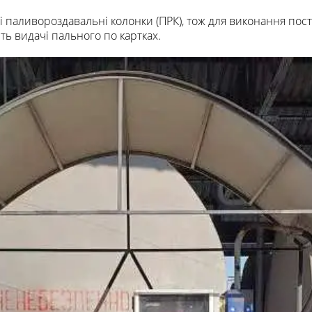
і паливороздавальні колонки (ПРК), тож для виконання по
ь видачі пального по картках.