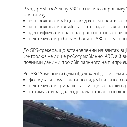
В ході робіт мобільну АЗС на паливозаправнику
замовнику:
контролювати місцезнаходження паливозапр
контролювати кількість та час видачі пальног
ідентифікувати водіїв та транспортні засоби,
відстежувати роботу мобільної АЗС в реальном
До GPS-трекера, що встановлений на вантажівц
контролює не лише роботу мобільної АЗС, а й в
повними даними про обіг пального на підприєм
Всі АЗС Замовника були підключені до системи м
формувати зручні звіти по видачі пального в л
відстежувати тривалість та місце заправки в 
отримувати заздалегідь налаштовані сповіщ