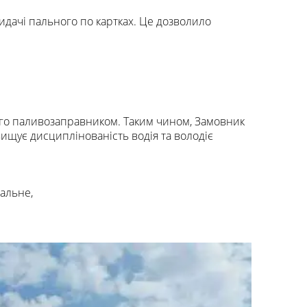
идачі пального по картках. Це дозволило
ого паливозаправником. Таким чином, Замовник
ищує дисциплінованість водія та володіє
пальне,