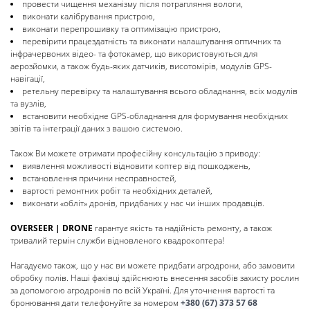
провести чищення механізму після потрапляння вологи,
виконати калібрування пристрою,
виконати перепрошивку та оптимізацію пристрою,
перевірити працездатність та виконати налаштування оптичних та
інфрачервоних відео- та фотокамер, що використовуються для
аерозйомки, а також будь-яких датчиків, висотомірів, модулів GPS-
навігації,
ретельну перевірку та налаштування всього обладнання, всіх модулів
та вузлів,
встановити необхідне GPS-обладнання для формування необхідних
звітів та інтеграції даних з вашою системою.
Також Ви можете отримати професійну консультацію з приводу:
виявлення можливості відновити коптер від пошкоджень,
встановлення причини несправностей,
вартості ремонтних робіт та необхідних деталей,
виконати «обліт» дронів, придбаних у нас чи інших продавців.
OVERSEER | DRONE
гарантує якість та надійність ремонту, а також
тривалий термін служби відновленого квадрокоптера!
Нагадуємо також, що у нас ви можете придбати агродрони, або замовити
обробку полів. Наші фахівці здійснюють внесення засобів захисту рослин
за допомогою агродронів по всій Україні. Для уточнення вартості та
бронювання дати телефонуйте за номером
+380 (67) 373 57 68