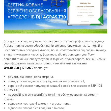
Агродрон - складна сучасна техніка, яка потребує професійного підходу.
Агрокоптери в сезон обробки полів використовуються часто, іноді й в
несприятливих погодних умовах, вони незастраховані від падінь, виходу
з ладу плунжерних насосів, форсунок, або відмови двигуна. Тому
довіряти технічне обслуговування та ремонт такої дорогої техніки краще
сертифікованим фахівцям з точними технічними навичками.
OVERSEER | DRONE
пропонує:
ремонт, відновлення та апгрейд,
швидку та точну діагностику будь-яких несправностей,
сервісний ремонт популярної моделі дронів для внесення ЗЗР - DJI
AGRAS T30,
професійне післягарантійне технічне обслуговування та ремонт
дрону,
відновити несправні елементи агрокоптера,
відновити апарат після падіння з висоти,