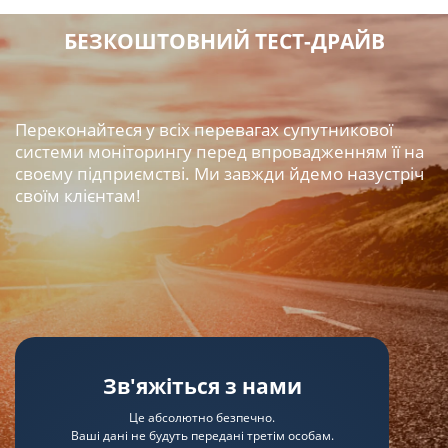
БЕЗКОШТОВНИЙ ТЕСТ-ДРАЙВ
Переконайтеся у всіх перевагах супутникової
системи моніторингу перед впровадженням її на
своєму підприємстві. Ми завжди йдемо назустріч
своїм клієнтам!
Зв'яжіться з нами
Це абсолютно безпечно.
Ваші дані не будуть передані третім особам.