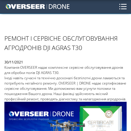
РЕМОНТ І СЕРВІСНЕ ОБСЛУГОВУВАННЯ
АГРОДРОНІВ DJI AGRAS T30
30/11/2021
Компанія OVERSEER надає комплексне сервісне обслуговування дронів
для обробки полів DJI AGRAS T30.
Іноді навіть сучасні та технічно досконалі безпілотні дрони ламаються та
потребують негайного ремонту. OVERSEER | DRONE надає сертифіковане
сервісне обслуговування. Ми допоможемо вам усунути поломки та
пошкодження Вашого дрона. Наші фахівці здійснюють якісний
професійний ремонт, проводять діагностику та налагодження агродронів.