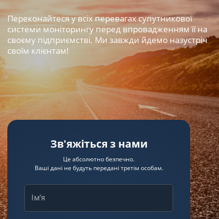
Переконайтеся у всіх перевагах супутникової
системи моніторингу перед впровадженням її на
своєму підприємстві. Ми завжди йдемо назустріч
своїм клієнтам!
Зв'яжіться з нами
Це абсолютно безпечно.
Ваші дані не будуть передані третім особам.
Ім'я