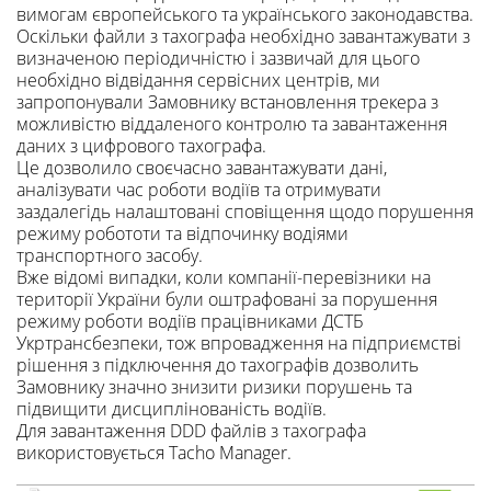
вимогам європейського та українського законодавства.
Оскільки файли з тахографа необхідно завантажувати з
визначеною періодичністю і зазвичай для цього
необхідно відвідання сервісних центрів, ми
запропонували Замовнику встановлення трекера з
можливістю віддаленого контролю та завантаження
даних з цифрового тахографа.
Це дозволило своєчасно завантажувати дані,
аналізувати час роботи водіїв та отримувати
заздалегідь налаштовані сповіщення щодо порушення
режиму робототи та відпочинку водіями
транспортного засобу.
Вже відомі випадки, коли компанії-перевізники на
території України були оштрафовані за порушення
режиму роботи водіїв працівниками ДСТБ
Укртрансбезпеки, тож впровадження на підприємстві
рішення з підключення до тахографів дозволить
Замовнику значно знизити ризики порушень та
підвищити дисциплінованість водіїв.
Для завантаження DDD файлів з тахографа
використовується Tacho Manager.