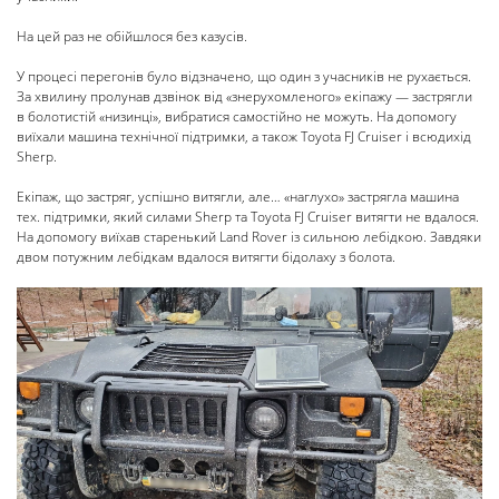
На цей раз не обійшлося без казусів.
У процесі перегонів було відзначено, що один з учасників не рухається.
За хвилину пролунав дзвінок від «знерухомленого» екіпажу — застрягли
в болотистій «низинці», вибратися самостійно не можуть. На допомогу
виїхали машина технічної підтримки, а також Toyota FJ Cruiser і всюдихід
Sherp.
Екіпаж, що застряг, успішно витягли, але… «наглухо» застрягла машина
тех. підтримки, який силами Sherp та Toyota FJ Cruiser витягти не вдалося.
На допомогу виїхав старенький Land Rover із сильною лебідкою. Завдяки
двом потужним лебідкам вдалося витягти бідолаху з болота.