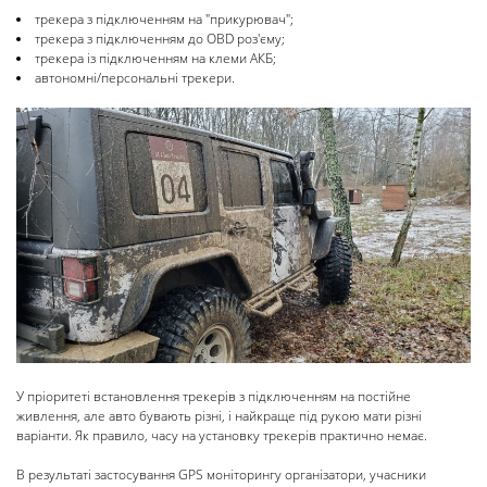
трекера з підключенням на "прикурювач";
трекера з підключенням до OBD роз'єму;
трекера із підключенням на клеми АКБ;
автономні/персональні трекери.
У пріоритеті встановлення трекерів з підключенням на постійне
живлення, але авто бувають різні, і найкраще під рукою мати різні
варіанти. Як правило, часу на установку трекерів практично немає.
В результаті застосування GPS моніторингу організатори, учасники