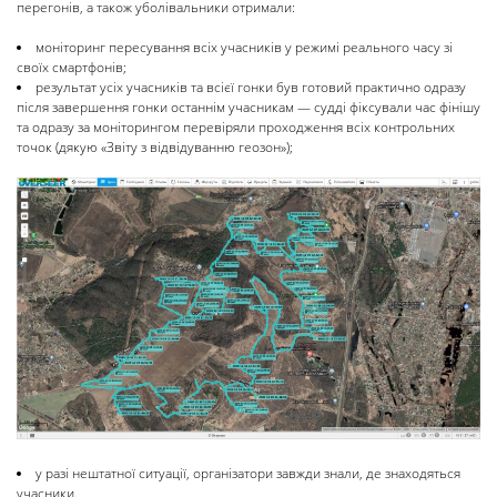
перегонів, а також уболівальники отримали:
моніторинг пересування всіх учасників у режимі реального часу зі
своїх смартфонів;
результат усіх учасників та всієї гонки був готовий практично одразу
після завершення гонки останнім учасникам — судді фіксували час фінішу
та одразу за моніторингом перевіряли проходження всіх контрольних
точок (дякую «Звіту з відвідуванню геозон»);
у разі нештатної ситуації, організатори завжди знали, де знаходяться
учасники.