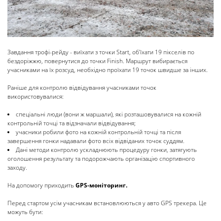
Завдання трофі-рейду - виїхати з точки Start, об'їхати 19 пікселів по
бездоріжжю, повернутися до точки Finish. Маршрут вибирається
учасниками на їх розсуд, необхідно проїхати 19 точок швидше за інших.
Раніше для контролю відвідування учасниками точок
використовувалися:
спеціальні люди (вони ж маршали), які розташовувалися на кожній
контрольній точці та відзначали відвідування;
учасники робили фото на кожній контрольній точці та після
завершення гонки надавали фото всіх відвіданих точок суддям.
Дані методи контролю ускладнюють процедуру гонки, затягують
оголошення результату та подорожчають організацію спортивного
заходу.
На допомогу приходить
GPS-моніторинг.
Перед стартом усім учасникам встановлюються у авто GPS трекера. Це
можуть бути: