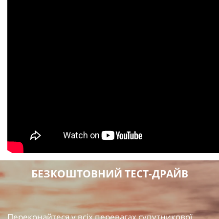
БЕЗКОШТОВНИЙ ТЕСТ-ДРАЙВ
Переконайтеся у всіх перевагах супутникової