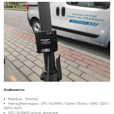
Особливість:
Виробник - Teltonika
Навігаційний модуль - GPS / GLONASS / Galileo / Beidou / SBAS / QZSS /
DGPS / AGPS
GPS / GLONASS антена - внутрішня