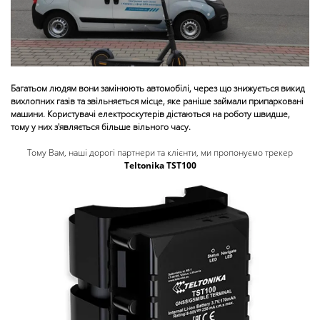
Багатьом людям вони замінюють автомобілі, через що знижується викид
вихлопних газів та звільняється місце, яке раніше займали припарковані
машини. Користувачі електроскутерів дістаються на роботу швидше,
тому у них з'являється більше вільного часу.
Тому Вам, наші дорогі партнери та клієнти, ми пропонуємо трекер
Teltonika TST100