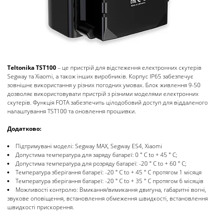
Teltonika TST100
– це пристрій для відстеження електронних скутерів
Segway та Xiaomi, а також інших виробників. Корпус IP65 забезпечує
зовнішнє використання у різних погодних умовах. Блок живлення 9-50
дозволяє використовувати пристрій з різними моделями електронних
скутерів. Функція FOTA забезпечить цілодобовий доступ для віддаленого
налаштування TST100 та оновлення прошивки.
Додатково:
Підтримувані моделі: Segway MAX, Segway ES4, Xiaomi
Допустима температура для заряду батареї: 0 ° C to + 45 ° C;
Допустима температура для розряду батареї: -20 ° C to + 60 ° C;
Температура зберігання батареї: -20 ° C to + 45 ° C протягом 1 місяця
Температура зберігання батареї: -20 ° C to + 35 ° C протягом 6 місяців
Можливості контролю: Вмикання/вимикання двигуна, габаритні вогні,
звукове оповіщення, встановлення обмеження швидкості, встановлення
швидкості прискорення.