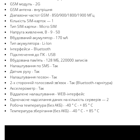
GSM модуль - 2G
GSM антена - внутрішня
Діапазони частот GSM - 850/900/1800/1900 МГц
Кількість SIM-карток — 1
Тип SIM-картки - Micro-SIM
Напруга живлення, В - 9 - 50
Вбудований акумулятор - 170 мА
Тип акумулятора - Li-Ion
Інтерфейси – Bluetooth
Підключення до ПК - USB
Вбудована пам'ять - 128 МБ, 220000 записів
Налаштування по SMS - Так
Датчик руху - Так
Налаштування геозон - Так
2-х сторонній голосовий зв'язок - Так (Bluetooth-гарнітура)
Акселерометр - Так
Віддалене налаштування - WEB-інтерфейс
Одночасне надсилання даних на кількість серверів — 2
Робоча температура (без АКБ) - -40 ° С - + 85 ° С
Температура зберігання (без АКБ) - -40 ° С - + 85 ° С