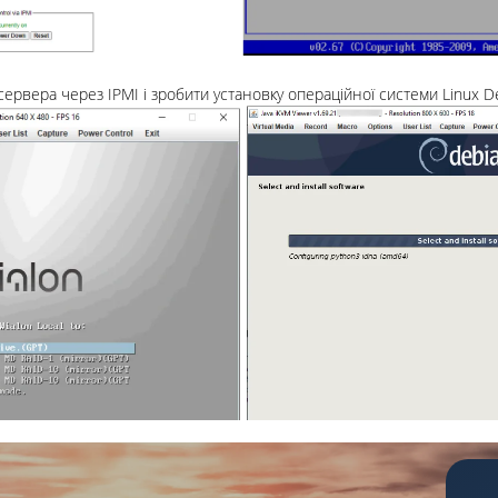
ервера через IPMI і зробити установку операційної системи Linux De