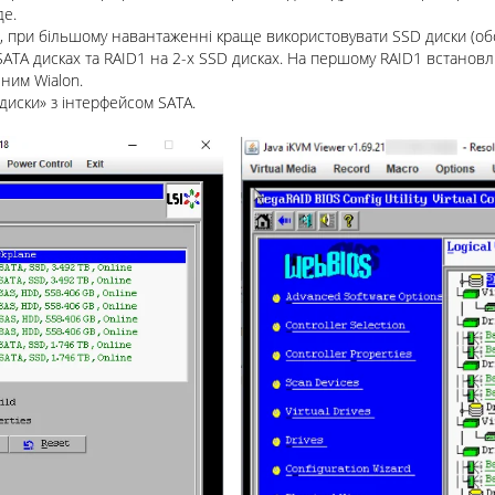
де.
и, при більшому навантаженні краще використовувати SSD диски (об
TA дисках та RAID1 на 2-х SSD дисках. На першому RAID1 встановлює
ним Wialon.
 диски» з інтерфейсом SATA.