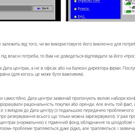
залежить від того, чи ви використовуєте його виключно для потреб 
ід власні потреби, то Вам не доведеться відповідати за його «прос
 в
Дата центрах
, а не в офісах або на балконі директора фірми. Посл
аїни (для когось це може бути важливим).
 самостійно. Дата-центри зазвичай пропонують великі набори конф
орахувати раціональність покупки або оренди. Але вчіть той факт
все з виїздом до Дата центру (з подальшою передачею проблемного 
про резервування всього що тільки можна зарезервувати). У разі 
 центрах (нормальних) є підмінний фонд обладнання та цілодобові 
лізом» проблеми трапляються дуже рідко, але трапляються. і зазвич