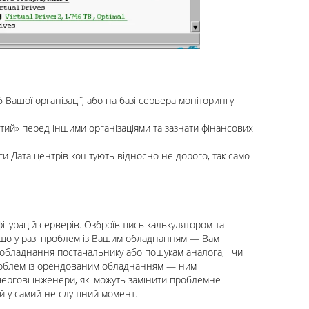
Вашої організації, або на базі сервера моніторингу
тий» перед іншими організаціями та зазнати фінансових
уги Дата центрів коштують відносно не дорого, так само
ігурацій серверів. Озброївшись калькулятором та
, що у разі проблем із Вашим обладнанням — Вам
обладнання постачальнику або пошукам аналога, і чи
проблем із орендованим обладнанням — ним
чергові інженери, які можуть замінити проблемне
ай у самий не слушний момент.