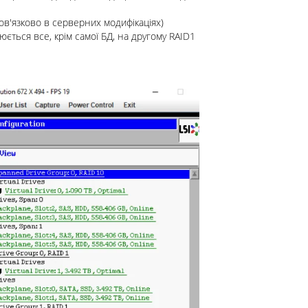
ов'язково в серверних модифікаціях)
ться все, крім самої БД, на другому RAID1