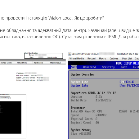
но провести інсталяцію Wialon Local. Як це зробити?
е обладнання та адекватний Дата центр). Зазвичай (але швидше за 
іагностика, встановлення ОС). Сучасним рішенням є IPMI. Для робот