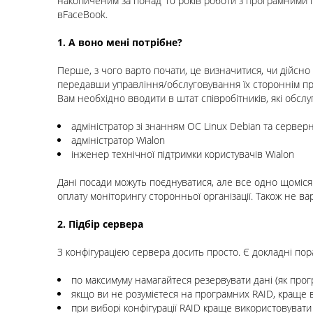
накопиченим за понад 10 років роботи з програмними 
в
FaceBook.
1. А воно мені потрібне?
Перше, з чого варто почати, це визначитися, чи дійсно
передавши управління/обслуговування їх стороннім пр
Вам необхідно вводити в штат співробітників, які обсл
адміністратор зі знанням ОС
Linux Debia
n та серверн
адміністратор Wialon
інженер технічної підтримки користувачів Wialon
Дані посади можуть поєднуватися, але все одно щоміся
оплату моніторингу сторонньої організації. Також не ва
2. Підбір сервера
З конфігурацією сервера досить просто. Є докладні
пор
по максимуму намагайтеся резервувати дані (як прогр
якщо ви не розумієтеся на програмних RAID, краще 
при виборі конфігурації RAID краще використовувати 