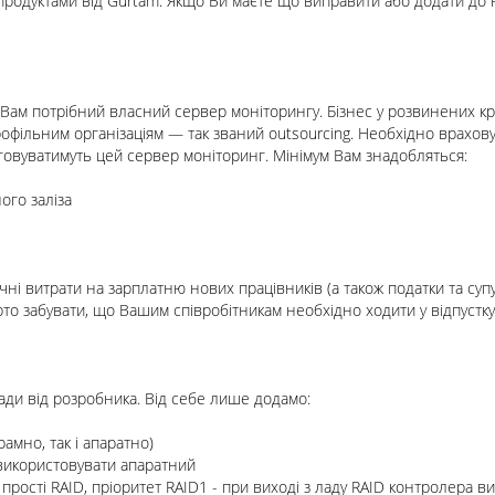
продуктами від
Gurtam
. Якщо Ви маєте що виправити або додати до 
 Вам потрібний власний сервер моніторингу. Бізнес у розвинених к
офільним організаціям — так званий
outsourcing
. Необхідно врахову
уговуватимуть цей сервер моніторинг. Мінімум Вам знадобляться:
ого заліза
чні витрати на зарплатню нових працівників (а також податки та су
рто забувати, що Вашим співробітникам необхідно ходити у відпустку
ади від розробника
. Від себе лише додамо:
амно, так і апаратно)
використовувати апаратний
прості RAID, пріоритет RAID1 - при виході з ладу RAID контролера в