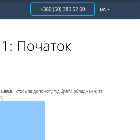
+380 (50) 389 52 00
UA
 1: Початок
аціями, хтось за допомогу підібрати обладнанні та
).