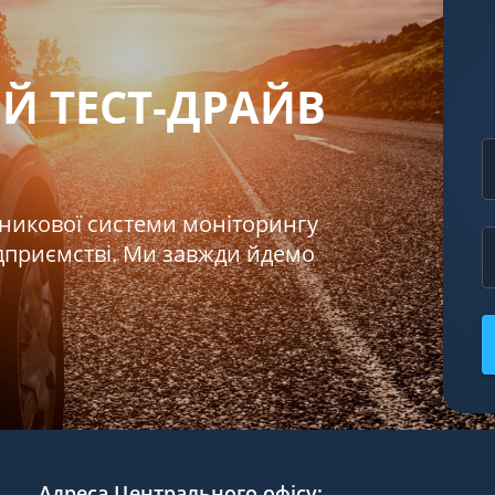
Й ТЕСТ-ДРАЙВ
тникової системи моніторингу
ідприємстві. Ми завжди йдемо
Адреса Центрального офісу
: