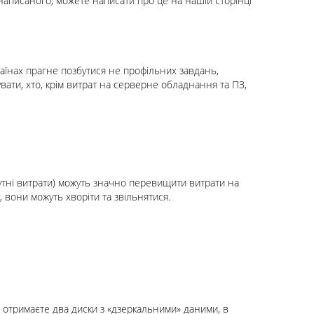
написаного, можете написати про це на нашій сторінці
раїнах прагне позбутися не профільних завдань,
вати, хто, крім витрат на серверне обладнання та ПЗ,
путні витрати) можуть значно перевищити витрати на
, вони можуть хворіти та звільнятися.
и отримаєте два диски з «дзеркальними» даними, в