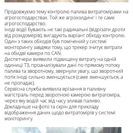
Продовжуємо тему контролю палива витратомірами на
агрогосподарствах. Той же агрохолдинг і те саме
агрогосподарство.
Іноді водії бувають не такі радикальні (відрізати дроти
від розхдомерів), вигадують варіант обходу контролю.
Один з таких обходів був помічений у системі
моніторингу завдяки тому, що трекер зчитує витрати
на обидві камери по CAN.
Диспетчери виявили підвищену витрату на одній
одиниці ТЗ, проаналізували дані по прямому потоку
палива та зворотному, звернули увагу, що зворотний
потік іноді сильно зменшується (саме зменшується, а
не пропадає).
Сервісна служба виявила врізання в паливну
магістраль перед зворотною камерою витратоміра,
через яку водій час від часу зливав паливо.
Докладніше на фото та скрін для прикладу
відображення даних щодо витратомірів у системі
моніторингу.