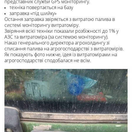
представник служби GPS моніторингу.
техніка повертається на базу
заправка «під шийку»
Остання заправка звіряється з витратою палива в
системі моніторингу витратоміру.
Звіряння всієї техніки показали розбіжності до 1% у
АЗС та витратоміра (за системою моніторингу).
Наказ генерального директора агрохолдингу зі
списання палива на агрогосподарстві з витратомірів.
Як показують фото нижче, ідея із витратомірами на
агрогосподарстві сподобалася не всім.