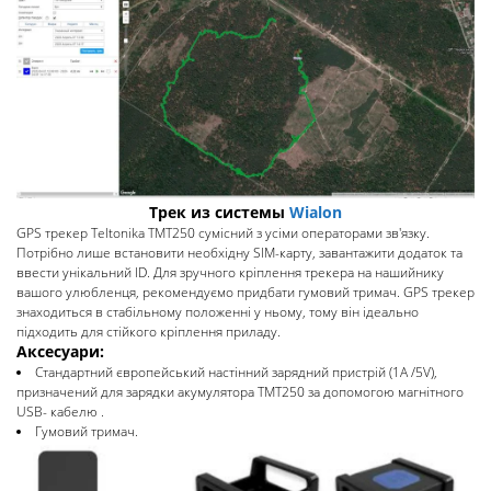
Трек из системы
Wialon
GPS трекер Teltonika ТМТ250 сумісний з усіми операторами зв'язку.
Потрібно лише встановити необхідну SIM-карту, завантажити додаток та
ввести унікальний ID. Для зручного кріплення трекера на нашийнику
вашого улюбленця, рекомендуємо придбати гумовий тримач. GPS трекер
знаходиться в стабільному положенні у ньому, тому він ідеально
підходить для стійкого кріплення приладу.
Аксесуари:
Стандартний європейський настінний зарядний пристрій (1A /5V),
призначений для зарядки акумулятора TMT250 за допомогою магнітного
USB- кабелю .
Гумовий тримач.