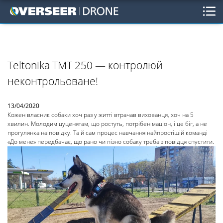
Teltonika ТМТ 250 — контролюй
неконтрольоване!
13/04/2020
Кожен власник собаки хоч раз у житті втрачав вихованця, хоч на 5
хвилин. Молодим цуценятам, що ростуть, потрібен маціон, і це біг, а не
прогулянка на повідку. Та й сам процес навчання найпростішій команді
«До мене» передбачає, що рано чи пізно собаку треба з повідця спустити.