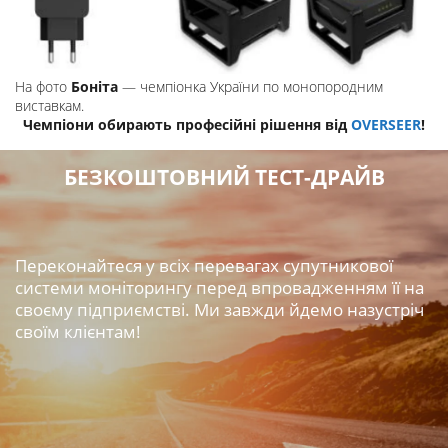
На фото
Боніта
— чемпіонка України по монопородним
виставкам.
Чемпіони обирають професійні рішення від
OVERSEER
!
БЕЗКОШТОВНИЙ ТЕСТ-ДРАЙВ
Переконайтеся у всіх перевагах супутникової
системи моніторингу перед впровадженням її на
своєму підприємстві. Ми завжди йдемо назустріч
своїм клієнтам!