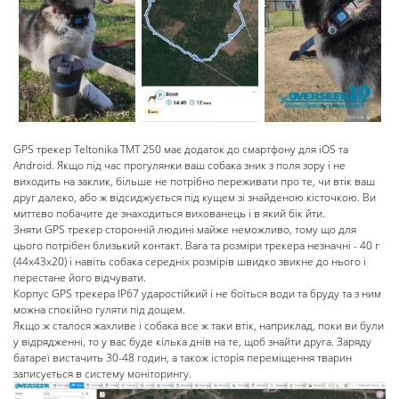
GPS трекер Teltonika ТМТ 250 має додаток до смартфону для iOS та
Android. Якщо під час прогулянки ваш собака зник з поля зору і не
виходить на заклик, більше не потрібно переживати про те, чи втік ваш
друг далеко, або ж відсиджується під кущем зі знайденою кісточкою. Ви
миттєво побачите де знаходиться вихованець і в який бік йти.
Зняти GPS трекер сторонній людині майже неможливо, тому що для
цього потрібен близький контакт. Вага та розміри трекера незначні - 40 г
(44x43x20) і навіть собака середніх розмірів швидко звикне до нього і
перестане його відчувати.
Корпус GPS трекера IP67 ударостійкий і не боїться води та бруду та з ним
можна спокійно гуляти під дощем.
Якщо ж сталося жахливе і собака все ж таки втік, наприклад, поки ви були
у відрядженні, то у вас буде кілька днів на те, щоб знайти друга. Заряду
батареї вистачить 30-48 годин, а також історія переміщення тварин
записується в систему моніторингу.