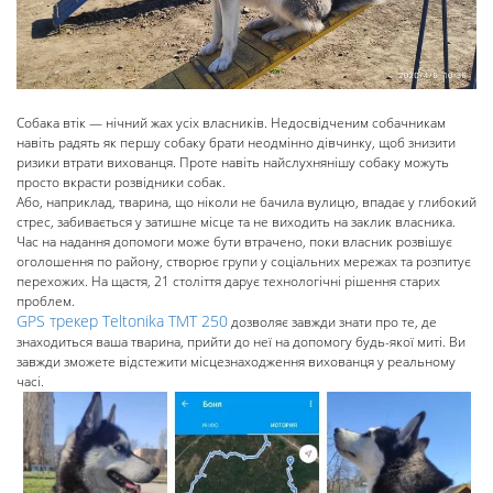
Собака втік — нічний жах усіх власників. Недосвідченим собачникам
навіть радять як першу собаку брати неодмінно дівчинку, щоб знизити
ризики втрати вихованця. Проте навіть найслухнянішу собаку можуть
просто вкрасти розвідники собак.
Або, наприклад, тварина, що ніколи не бачила вулицю, впадає у глибокий
стрес, забивається у затишне місце та не виходить на заклик власника.
Час на надання допомоги може бути втрачено, поки власник розвішує
оголошення по району, створює групи у соціальних мережах та розпитує
пер
ехожих. На щастя, 21 століття дарує технологічні рішення старих
проблем.
GPS трекер Teltonika ТМТ 250
дозволяє завжди знати про те, де
знаходиться ваша тварина, прийти до неї на допомогу будь-якої миті. Ви
завжди зможете відстежити місцезнаходження вихованця у реальному
часі.